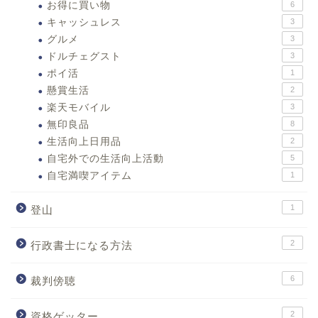
お得に買い物
6
キャッシュレス
3
グルメ
3
ドルチェグスト
3
ポイ活
1
懸賞生活
2
楽天モバイル
3
無印良品
8
生活向上日用品
2
自宅外での生活向上活動
5
自宅満喫アイテム
1
1
登山
2
行政書士になる方法
6
裁判傍聴
2
資格ゲッター