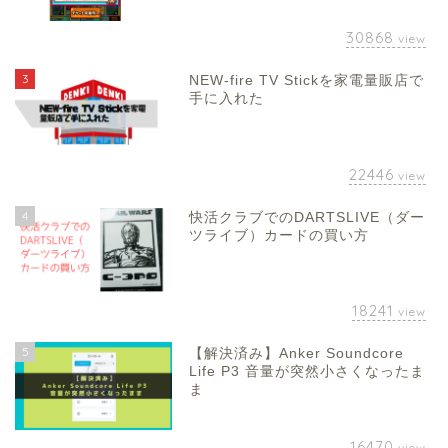
30868
view
3
NEW-fire TV Stickを家電量販店で
手に入れた
22446
view
4
快活クラブでのDARTSLIVE（ダー
ツライブ）カードの買い方
18241
view
5
【解決済み】Anker Soundcore
Life P3 音量が突然小さくなったま
ま
16470
view