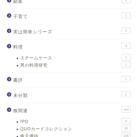
4
副業
1
子育て
3
実は簡単シリーズ
4
料理
スチームケース
1
男の料理研究
1
1
書評
2
未分類
164
株関連
IPO
8
QUOカードコレクション
30
株主優待
106