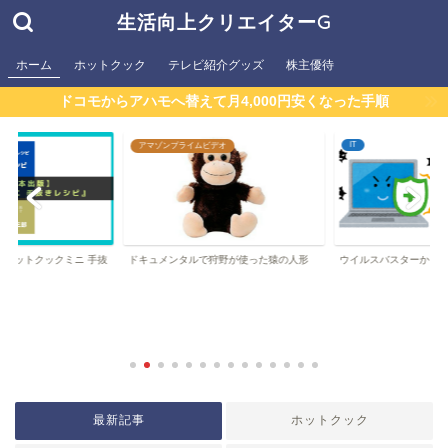
生活向上クリエイターG
ホーム
ホットクック
テレビ紹介グッズ
株主優待
ドコモからアハモへ替えて月4,000円安くなった手順
IT
アマゾンプライムビデオ
版】『ホットクックミニ 手抜
ドキュメンタルで狩野が使った猿の人形
ウイルスバスターから
最新記事
ホットクック