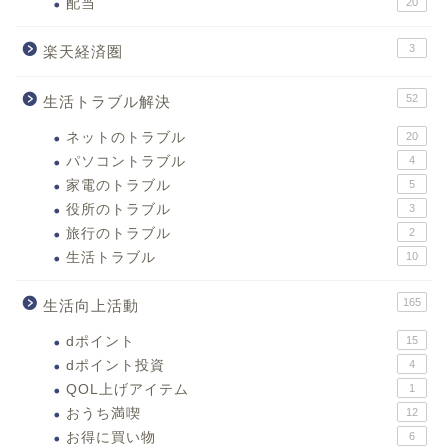
配当
20
3
楽天経済圏
52
生活トラブル解決
ネットのトラブル
20
パソコントラブル
4
家電のトラブル
5
役所のトラブル
3
旅行のトラブル
2
生活トラブル
10
165
生活向上活動
dポイント
15
dポイント投資
4
QOL上げアイテム
1
おうち満喫
12
お得に買い物
6