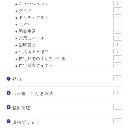
キャッシュレス
3
グルメ
3
ドルチェグスト
3
ポイ活
1
懸賞生活
2
楽天モバイル
3
無印良品
8
生活向上日用品
2
自宅外での生活向上活動
5
自宅満喫アイテム
1
1
登山
2
行政書士になる方法
6
裁判傍聴
2
資格ゲッター