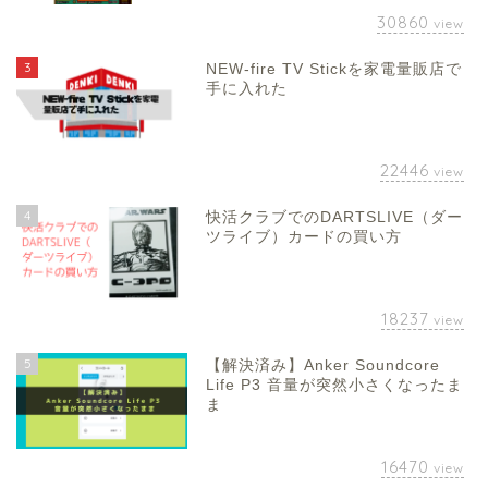
30860
view
3
NEW-fire TV Stickを家電量販店で
手に入れた
22446
view
4
快活クラブでのDARTSLIVE（ダー
ツライブ）カードの買い方
18237
view
5
【解決済み】Anker Soundcore
Life P3 音量が突然小さくなったま
ま
16470
view