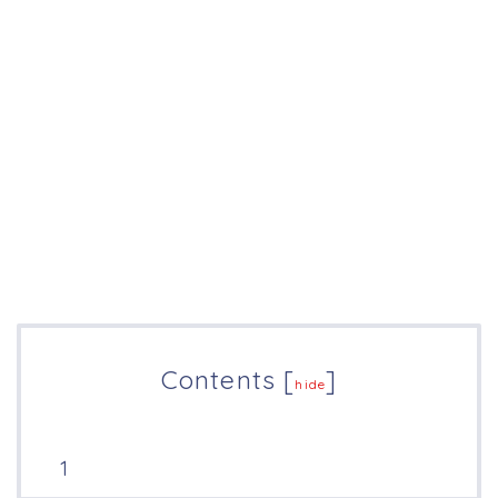
Contents
[
]
hide