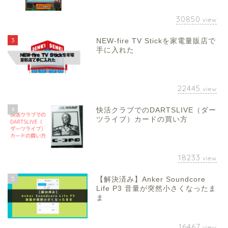
30850
view
3
NEW-fire TV Stickを家電量販店で
手に入れた
22445
view
4
快活クラブでのDARTSLIVE（ダー
ツライブ）カードの買い方
18233
view
5
【解決済み】Anker Soundcore
Life P3 音量が突然小さくなったま
ま
16467
view