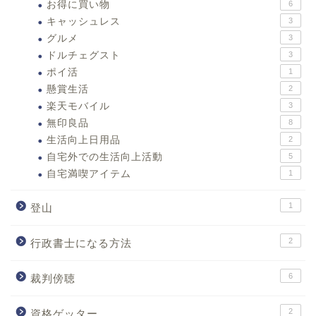
お得に買い物
6
キャッシュレス
3
グルメ
3
ドルチェグスト
3
ポイ活
1
懸賞生活
2
楽天モバイル
3
無印良品
8
生活向上日用品
2
自宅外での生活向上活動
5
自宅満喫アイテム
1
1
登山
2
行政書士になる方法
6
裁判傍聴
2
資格ゲッター