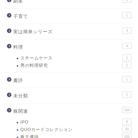
副業
1
子育て
3
実は簡単シリーズ
4
料理
スチームケース
1
男の料理研究
1
1
書評
2
未分類
164
株関連
IPO
8
QUOカードコレクション
30
株主優待
106