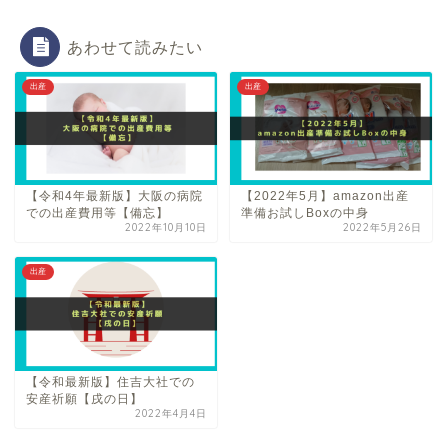
あわせて読みたい
出産
出産
【令和4年最新版】大阪の病院
【2022年5月】amazon出産
での出産費用等【備忘】
準備お試しBoxの中身
2022年10月10日
2022年5月26日
出産
【令和最新版】住吉大社での
安産祈願【戌の日】
2022年4月4日