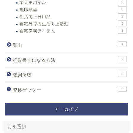
楽天モバイル
3
無印良品
8
生活向上日用品
2
自宅外での生活向上活動
5
自宅満喫アイテム
1
1
登山
2
行政書士になる方法
6
裁判傍聴
2
資格ゲッター
アーカイブ