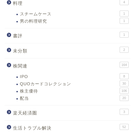
4
料理
スチームケース
1
男の料理研究
1
1
書評
2
未分類
164
株関連
IPO
8
QUOカードコレクション
30
株主優待
106
配当
20
3
楽天経済圏
52
生活トラブル解決