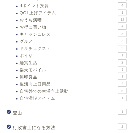
dポイント投資
4
QOL上げアイテム
1
おうち満喫
12
お得に買い物
6
キャッシュレス
3
グルメ
3
ドルチェグスト
3
ポイ活
1
懸賞生活
2
楽天モバイル
3
無印良品
8
生活向上日用品
2
自宅外での生活向上活動
5
自宅満喫アイテム
1
1
登山
2
行政書士になる方法