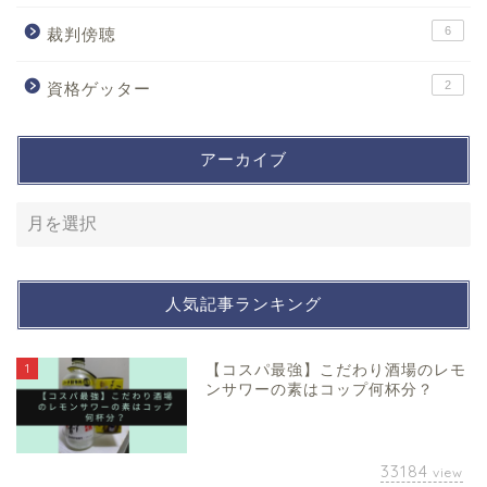
6
裁判傍聴
2
資格ゲッター
アーカイブ
人気記事ランキング
1
【コスパ最強】こだわり酒場のレモ
ンサワーの素はコップ何杯分？
33184
view