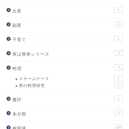
5
出産
4
副業
1
子育て
3
実は簡単シリーズ
4
料理
スチームケース
1
男の料理研究
1
1
書評
2
未分類
164
株関連