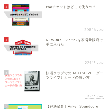
2
zooチケットはどこで使うの？
30846
view
3
NEW-fire TV Stickを家電量販店で
手に入れた
22445
view
4
快活クラブでのDARTSLIVE（ダー
ツライブ）カードの買い方
18233
view
5
【解決済み】Anker Soundcore