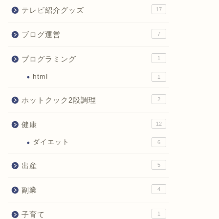
テレビ紹介グッズ
17
ブログ運営
7
プログラミング
1
html
1
ホットクック2段調理
2
健康
12
ダイエット
6
出産
5
副業
4
子育て
1