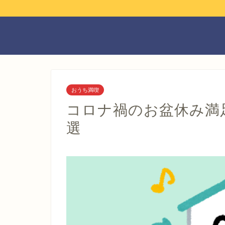
おうち満喫
コロナ禍のお盆休み満
選