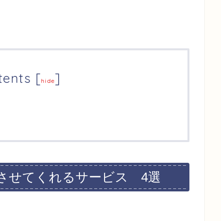
tents
[
]
hide
させてくれるサービス 4選