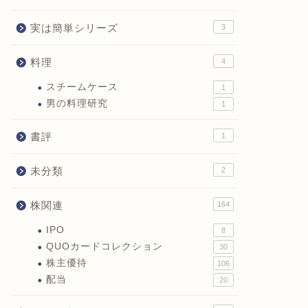
実は簡単シリーズ
3
料理
4
スチームケース
1
男の料理研究
1
書評
1
未分類
2
株関連
164
IPO
8
QUOカードコレクション
30
株主優待
106
配当
20