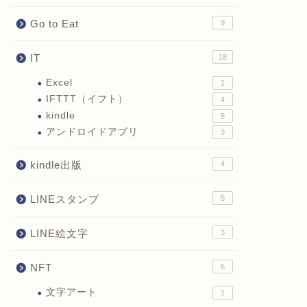
Go to Eat
9
IT
18
Excel
1
IFTTT（イフト）
4
kindle
5
アンドロイドアプリ
3
kindle出版
4
LINEスタンプ
5
LINE絵文字
3
NFT
6
文字アート
1