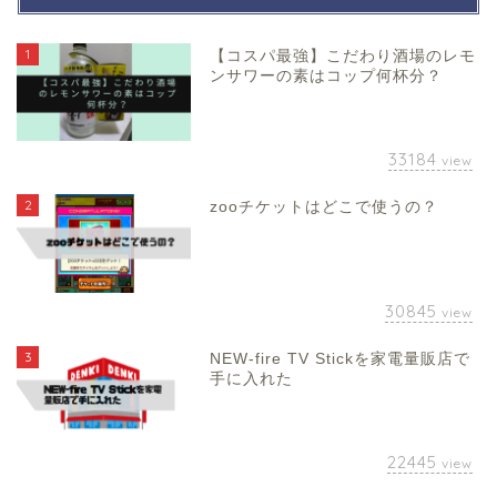
1
【コスパ最強】こだわり酒場のレモ
ンサワーの素はコップ何杯分？
33184
view
2
zooチケットはどこで使うの？
30845
view
3
NEW-fire TV Stickを家電量販店で
手に入れた
22445
view