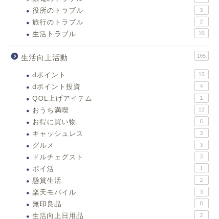
役所のトラブル
3
旅行のトラブル
2
生活トラブル
10
165
生活向上活動
dポイント
15
dポイント投資
4
QOL上げアイテム
1
おうち満喫
12
お得に買い物
6
キャッシュレス
3
グルメ
3
ドルチェグスト
3
ポイ活
1
懸賞生活
2
楽天モバイル
3
無印良品
8
生活向上日用品
2