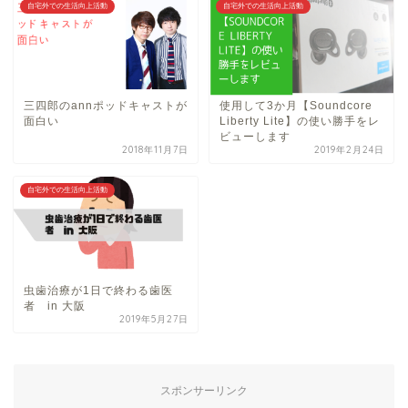
自宅外での生活向上活動
自宅外での生活向上活動
三四郎のannポッドキャストが
使用して3か月【Soundcore
面白い
Liberty Lite】の使い勝手をレ
ビューします
2018年11月7日
2019年2月24日
自宅外での生活向上活動
虫歯治療が1日で終わる歯医
者 in 大阪
2019年5月27日
スポンサーリンク