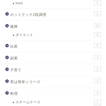
html
1
2
ホットクック2段調理
12
健康
ダイエット
6
5
出産
4
副業
1
子育て
3
実は簡単シリーズ
4
料理
スチームケース
1