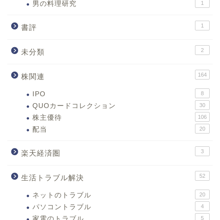
男の料理研究
1
1
書評
2
未分類
164
株関連
IPO
8
QUOカードコレクション
30
株主優待
106
配当
20
3
楽天経済圏
52
生活トラブル解決
ネットのトラブル
20
パソコントラブル
4
家電のトラブル
5