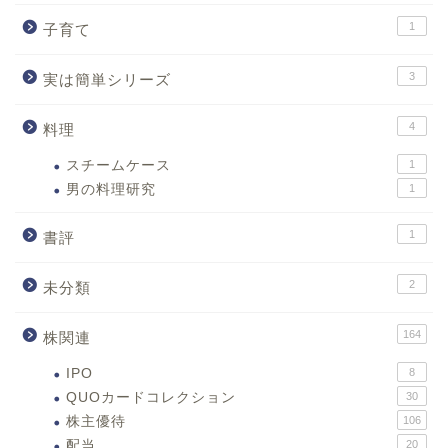
1
子育て
3
実は簡単シリーズ
4
料理
スチームケース
1
男の料理研究
1
1
書評
2
未分類
164
株関連
IPO
8
QUOカードコレクション
30
株主優待
106
配当
20