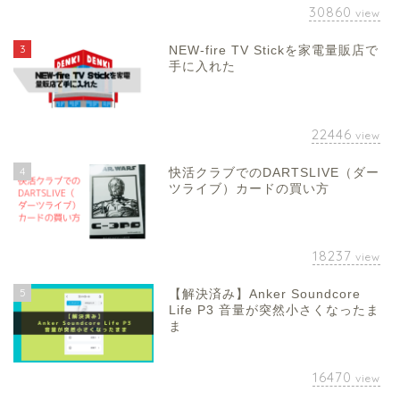
30860
view
3
NEW-fire TV Stickを家電量販店で
手に入れた
22446
view
4
快活クラブでのDARTSLIVE（ダー
ツライブ）カードの買い方
18237
view
5
【解決済み】Anker Soundcore
Life P3 音量が突然小さくなったま
ま
16470
view