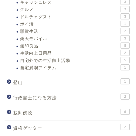
キャッシュレス
3
グルメ
3
ドルチェグスト
3
ポイ活
1
懸賞生活
2
楽天モバイル
3
無印良品
8
生活向上日用品
2
自宅外での生活向上活動
5
自宅満喫アイテム
1
1
登山
2
行政書士になる方法
6
裁判傍聴
2
資格ゲッター