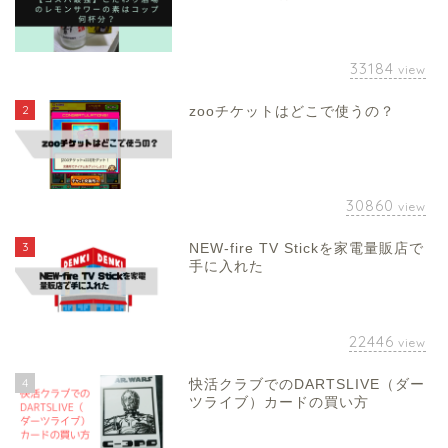
33184
view
2
zooチケットはどこで使うの？
30860
view
3
NEW-fire TV Stickを家電量販店で
手に入れた
22446
view
4
快活クラブでのDARTSLIVE（ダー
ツライブ）カードの買い方