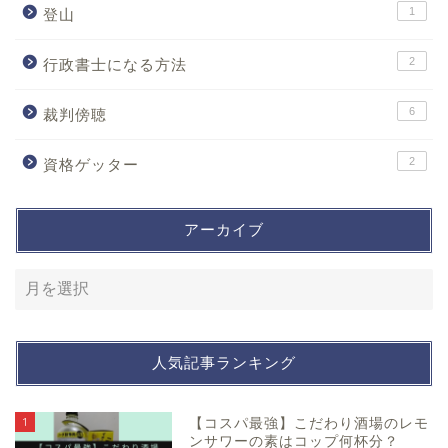
1
登山
2
行政書士になる方法
6
裁判傍聴
2
資格ゲッター
アーカイブ
人気記事ランキング
1
【コスパ最強】こだわり酒場のレモ
ンサワーの素はコップ何杯分？