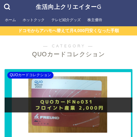
生活向上クリエイターG
ホーム
ホットクック
テレビ紹介グッズ
株主優待
ドコモからアハモへ替えて月4,000円安くなった手順
― CATEGORY ―
QUOカードコレクション
QUOカードコレクション