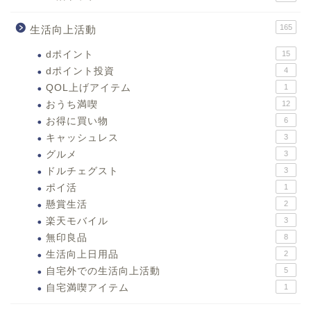
165
生活向上活動
dポイント
15
dポイント投資
4
QOL上げアイテム
1
おうち満喫
12
お得に買い物
6
キャッシュレス
3
グルメ
3
ドルチェグスト
3
ポイ活
1
懸賞生活
2
楽天モバイル
3
無印良品
8
生活向上日用品
2
自宅外での生活向上活動
5
自宅満喫アイテム
1