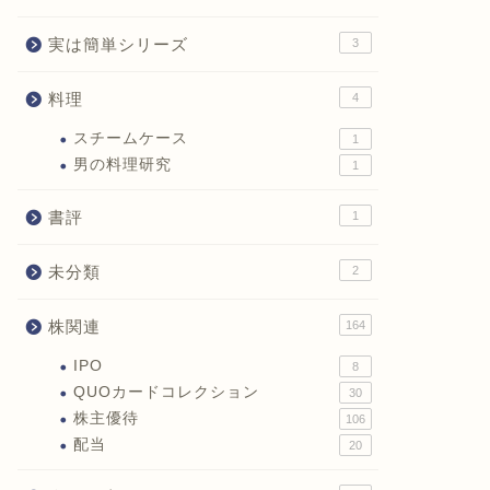
実は簡単シリーズ
3
料理
4
スチームケース
1
男の料理研究
1
書評
1
未分類
2
株関連
164
IPO
8
QUOカードコレクション
30
株主優待
106
配当
20