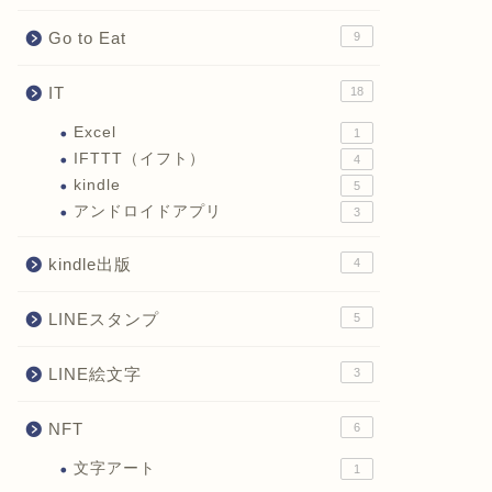
Go to Eat
9
IT
18
Excel
1
IFTTT（イフト）
4
kindle
5
アンドロイドアプリ
3
kindle出版
4
LINEスタンプ
5
LINE絵文字
3
NFT
6
文字アート
1