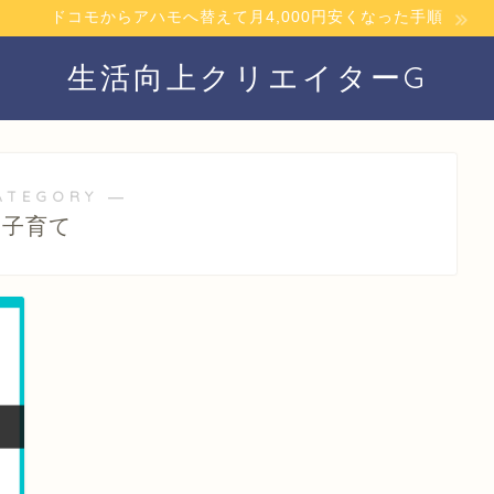
ドコモからアハモへ替えて月4,000円安くなった手順
生活向上クリエイターG
ATEGORY ―
子育て