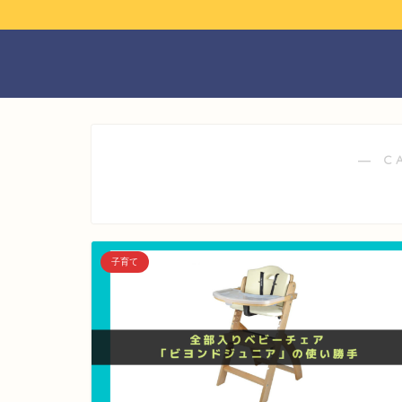
― C
子育て