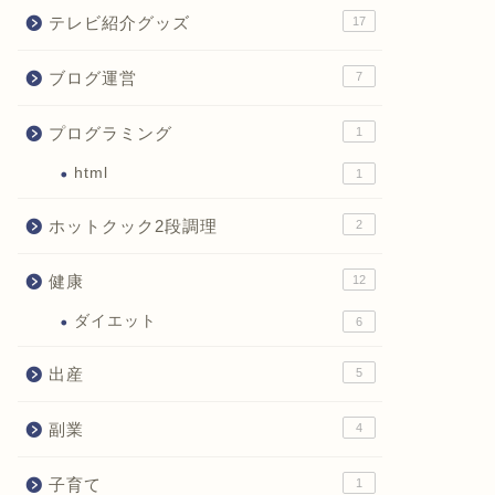
テレビ紹介グッズ
17
ブログ運営
7
プログラミング
1
html
1
ホットクック2段調理
2
健康
12
ダイエット
6
出産
5
副業
4
子育て
1