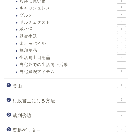
お得に買い物
6
キャッシュレス
3
グルメ
3
ドルチェグスト
3
ポイ活
1
懸賞生活
2
楽天モバイル
3
無印良品
8
生活向上日用品
2
自宅外での生活向上活動
5
自宅満喫アイテム
1
1
登山
2
行政書士になる方法
6
裁判傍聴
2
資格ゲッター