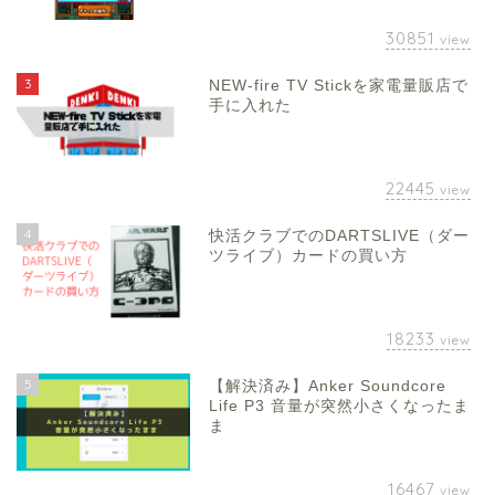
30851
view
3
NEW-fire TV Stickを家電量販店で
手に入れた
22445
view
4
快活クラブでのDARTSLIVE（ダー
ツライブ）カードの買い方
18233
view
5
【解決済み】Anker Soundcore
Life P3 音量が突然小さくなったま
ま
16467
view