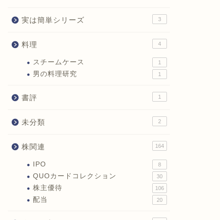
実は簡単シリーズ
3
料理
4
スチームケース
1
男の料理研究
1
書評
1
未分類
2
株関連
164
IPO
8
QUOカードコレクション
30
株主優待
106
配当
20