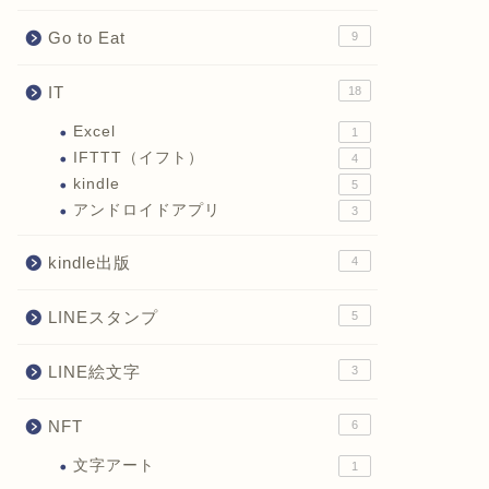
Go to Eat
9
IT
18
Excel
1
IFTTT（イフト）
4
kindle
5
アンドロイドアプリ
3
kindle出版
4
LINEスタンプ
5
LINE絵文字
3
NFT
6
文字アート
1