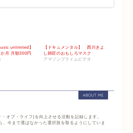
sic unlimited】
【ドキュメンタル】 西川きよ
か月 月額300円
し師匠のおもしろマスク
動
アマゾンプライムビデオ
ABOUT ME
リティ・オブ・ライフ)を向上させる活動を記録します。
たら、今まで選ばなかった選択肢を取るようにしていま