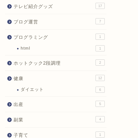
テレビ紹介グッズ
17
ブログ運営
7
プログラミング
1
html
1
ホットクック2段調理
2
健康
12
ダイエット
6
出産
5
副業
4
子育て
1