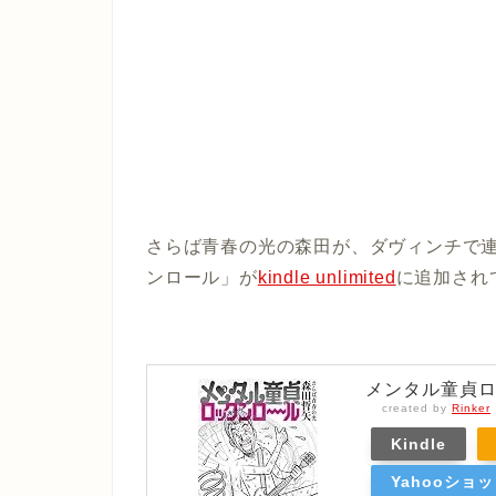
さらば青春の光の森田が、ダヴィンチで
ンロール」が
kindle unlimited
に追加され
メンタル童貞
created by
Rinker
Kindle
Yahooショ