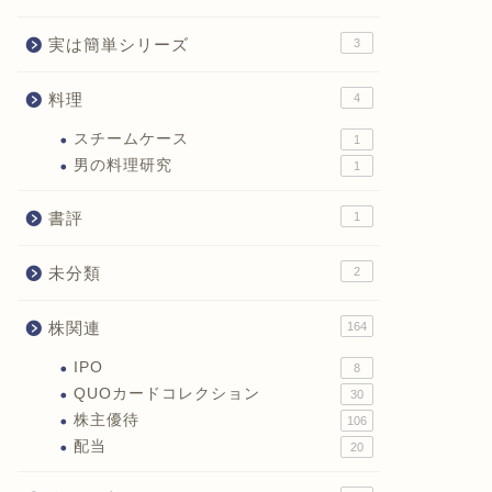
実は簡単シリーズ
3
料理
4
スチームケース
1
男の料理研究
1
書評
1
未分類
2
株関連
164
IPO
8
QUOカードコレクション
30
株主優待
106
配当
20