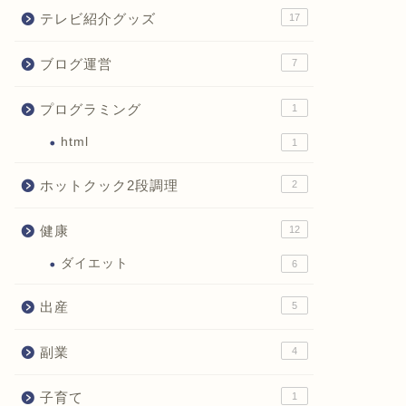
テレビ紹介グッズ
17
ブログ運営
7
プログラミング
1
html
1
ホットクック2段調理
2
健康
12
ダイエット
6
出産
5
副業
4
子育て
1