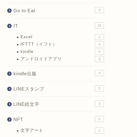
Go to Eat
9
IT
18
Excel
1
IFTTT（イフト）
4
kindle
5
アンドロイドアプリ
3
kindle出版
4
LINEスタンプ
5
LINE絵文字
3
NFT
6
文字アート
1