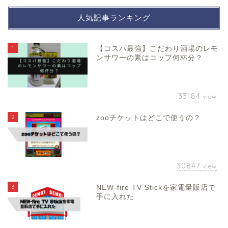
人気記事ランキング
1
【コスパ最強】こだわり酒場のレモ
ンサワーの素はコップ何杯分？
33184
view
2
zooチケットはどこで使うの？
30847
view
3
NEW-fire TV Stickを家電量販店で
手に入れた