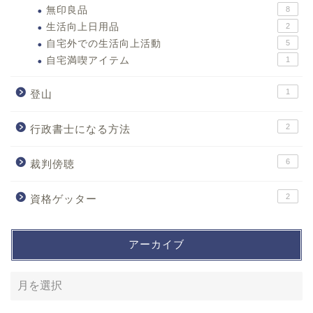
無印良品
8
生活向上日用品
2
自宅外での生活向上活動
5
自宅満喫アイテム
1
1
登山
2
行政書士になる方法
6
裁判傍聴
2
資格ゲッター
アーカイブ