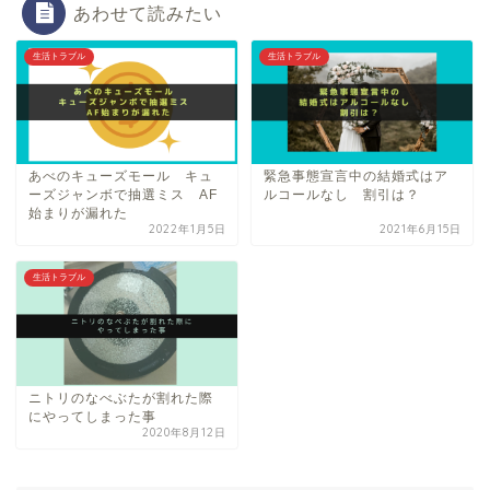
あわせて読みたい
生活トラブル
生活トラブル
あべのキューズモール キュ
緊急事態宣言中の結婚式はア
ーズジャンボで抽選ミス AF
ルコールなし 割引は？
始まりが漏れた
2022年1月5日
2021年6月15日
生活トラブル
ニトリのなべぶたが割れた際
にやってしまった事
2020年8月12日