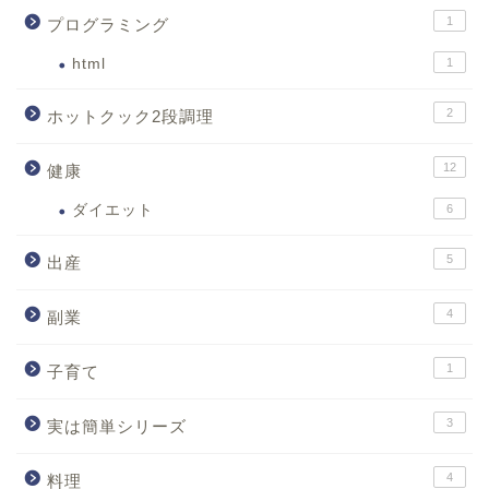
1
プログラミング
html
1
2
ホットクック2段調理
12
健康
ダイエット
6
5
出産
4
副業
1
子育て
3
実は簡単シリーズ
4
料理