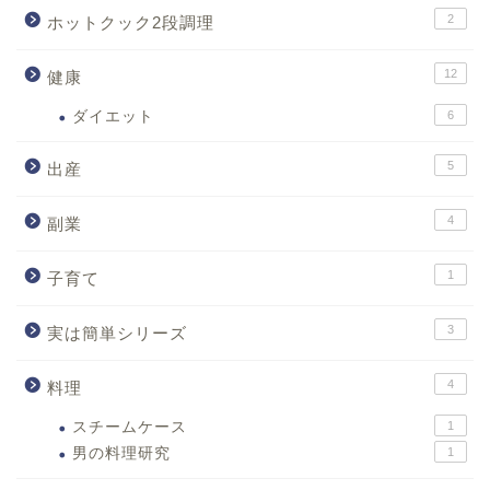
2
ホットクック2段調理
12
健康
ダイエット
6
5
出産
4
副業
1
子育て
3
実は簡単シリーズ
4
料理
スチームケース
1
男の料理研究
1