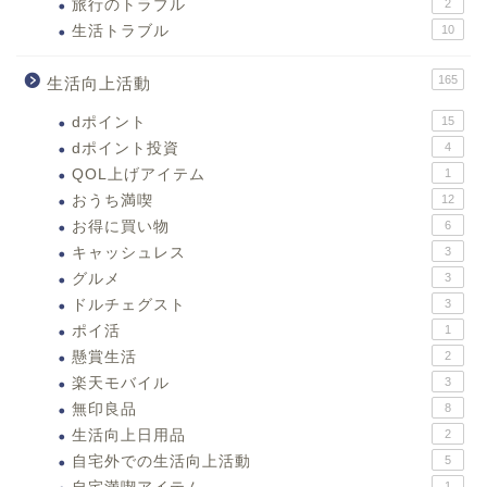
旅行のトラブル
2
生活トラブル
10
165
生活向上活動
dポイント
15
dポイント投資
4
QOL上げアイテム
1
おうち満喫
12
お得に買い物
6
キャッシュレス
3
グルメ
3
ドルチェグスト
3
ポイ活
1
懸賞生活
2
楽天モバイル
3
無印良品
8
生活向上日用品
2
自宅外での生活向上活動
5
1