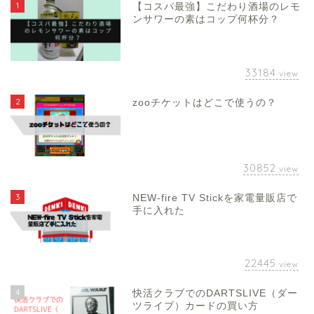
1
【コスパ最強】こだわり酒場のレモ
ンサワーの素はコップ何杯分？
33184
view
2
zooチケットはどこで使うの？
30852
view
3
NEW-fire TV Stickを家電量販店で
手に入れた
22445
view
4
快活クラブでのDARTSLIVE（ダー
ツライブ）カードの買い方