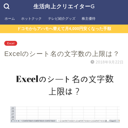
生活向上クリエイターG
ホーム
ホットクック
テレビ紹介グッズ
株主優待
ドコモからアハモへ替えて月4,000円安くなった手順
Excel
Excelのシート名の文字数の上限は？
2018年9月22日