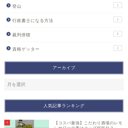
1
登山
2
行政書士になる方法
6
裁判傍聴
2
資格ゲッター
アーカイブ
人気記事ランキング
1
【コスパ最強】こだわり酒場のレモ