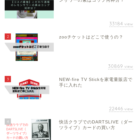
ンサワーの素はコップ何杯分？
33184
view
2
zooチケットはどこで使うの？
30869
view
3
NEW-fire TV Stickを家電量販店で
手に入れた
22446
view
4
快活クラブでのDARTSLIVE（ダー
ツライブ）カードの買い方