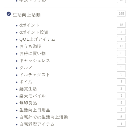
生活トラブル
165
生活向上活動
dポイント
15
dポイント投資
4
QOL上げアイテム
1
おうち満喫
12
お得に買い物
6
キャッシュレス
3
グルメ
3
ドルチェグスト
3
ポイ活
1
懸賞生活
2
楽天モバイル
3
無印良品
8
生活向上日用品
2
自宅外での生活向上活動
5
自宅満喫アイテム
1