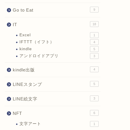
Go to Eat
9
IT
18
Excel
1
IFTTT（イフト）
4
kindle
5
アンドロイドアプリ
3
kindle出版
4
LINEスタンプ
5
LINE絵文字
3
NFT
6
文字アート
1