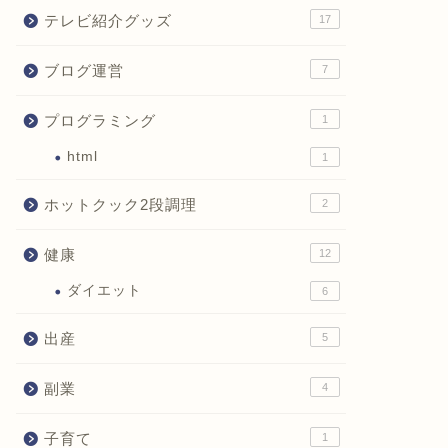
テレビ紹介グッズ
17
ブログ運営
7
プログラミング
1
html
1
ホットクック2段調理
2
健康
12
ダイエット
6
出産
5
副業
4
子育て
1