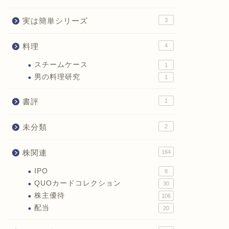
実は簡単シリーズ
3
料理
4
スチームケース
1
男の料理研究
1
書評
1
未分類
2
株関連
164
IPO
8
QUOカードコレクション
30
株主優待
106
配当
20