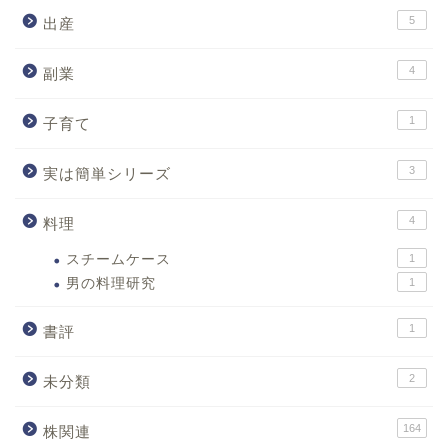
5
出産
4
副業
1
子育て
3
実は簡単シリーズ
4
料理
スチームケース
1
男の料理研究
1
1
書評
2
未分類
164
株関連