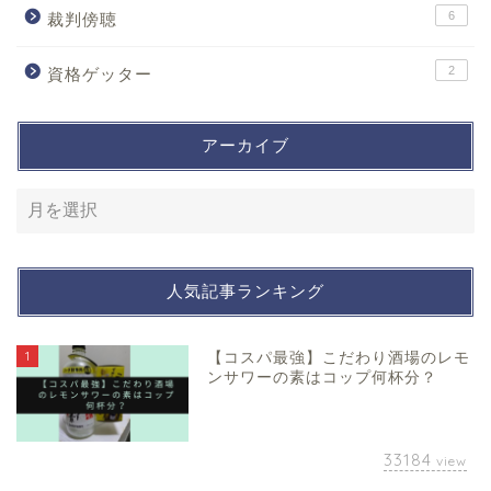
6
裁判傍聴
2
資格ゲッター
アーカイブ
人気記事ランキング
1
【コスパ最強】こだわり酒場のレモ
ンサワーの素はコップ何杯分？
33184
view