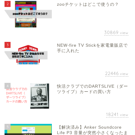
2
zooチケットはどこで使うの？
30869
view
3
NEW-fire TV Stickを家電量販店で
手に入れた
22446
view
4
快活クラブでのDARTSLIVE（ダー
ツライブ）カードの買い方
18241
view
5
【解決済み】Anker Soundcore
Life P3 音量が突然小さくなったま