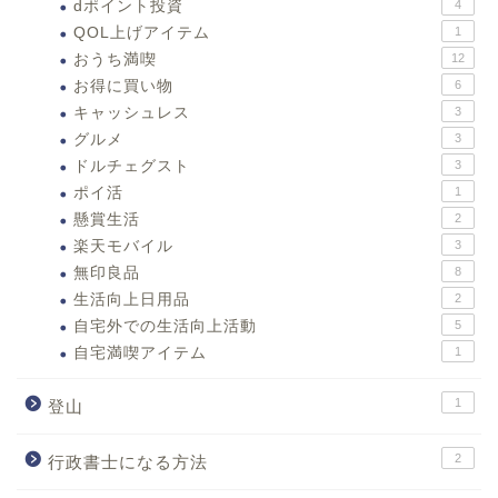
dポイント投資
4
QOL上げアイテム
1
おうち満喫
12
お得に買い物
6
キャッシュレス
3
グルメ
3
ドルチェグスト
3
ポイ活
1
懸賞生活
2
楽天モバイル
3
無印良品
8
生活向上日用品
2
自宅外での生活向上活動
5
自宅満喫アイテム
1
1
登山
2
行政書士になる方法