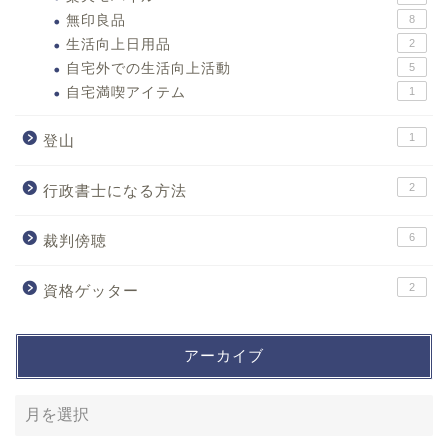
無印良品
8
生活向上日用品
2
自宅外での生活向上活動
5
自宅満喫アイテム
1
1
登山
2
行政書士になる方法
6
裁判傍聴
2
資格ゲッター
アーカイブ