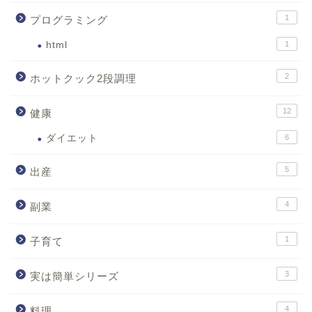
1
プログラミング
html
1
2
ホットクック2段調理
12
健康
ダイエット
6
5
出産
4
副業
1
子育て
3
実は簡単シリーズ
4
料理