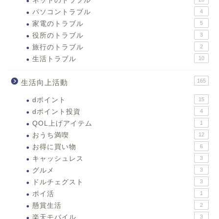
ネットのトラブル
パソコントラブル
4
家電のトラブル
5
役所のトラブル
3
旅行のトラブル
2
生活トラブル
10
165
生活向上活動
dポイント
15
dポイント投資
4
QOL上げアイテム
1
おうち満喫
12
お得に買い物
6
キャッシュレス
3
グルメ
3
ドルチェグスト
3
ポイ活
1
懸賞生活
2
楽天モバイル
3