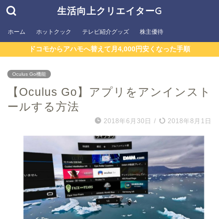
生活向上クリエイターG
ホーム
ホットクック
テレビ紹介グッズ
株主優待
ドコモからアハモへ替えて月4,000円安くなった手順
Oculus Go機能
【Oculus Go】アプリをアンインスト
ールする方法
2018年6月30日
/
2018年8月1日