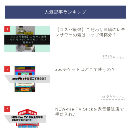
人気記事ランキング
1
【コスパ最強】こだわり酒場のレモ
ンサワーの素はコップ何杯分？
33184
view
2
zooチケットはどこで使うの？
30856
view
3
NEW-fire TV Stickを家電量販店で
手に入れた