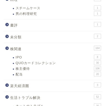
スチームケース
1
男の料理研究
1
1
書評
2
未分類
164
株関連
IPO
8
QUOカードコレクション
30
株主優待
106
配当
20
3
楽天経済圏
52
生活トラブル解決
20