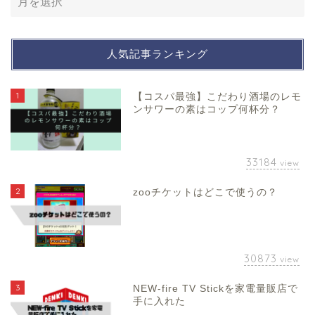
人気記事ランキング
1
【コスパ最強】こだわり酒場のレモ
ンサワーの素はコップ何杯分？
33184
view
2
zooチケットはどこで使うの？
30873
view
3
NEW-fire TV Stickを家電量販店で
手に入れた