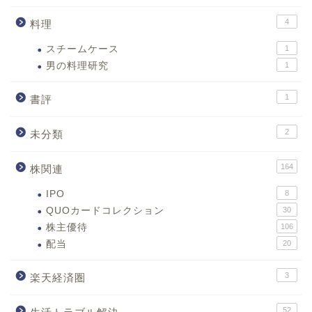
4
料理
スチームケース
1
男の料理研究
1
1
書評
2
未分類
164
株関連
IPO
8
QUOカードコレクション
30
株主優待
106
配当
20
3
楽天経済圏
52