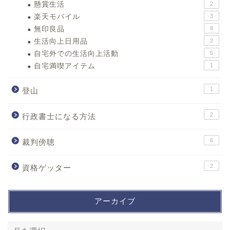
懸賞生活
2
楽天モバイル
3
無印良品
8
生活向上日用品
2
自宅外での生活向上活動
5
自宅満喫アイテム
1
1
登山
2
行政書士になる方法
6
裁判傍聴
2
資格ゲッター
アーカイブ