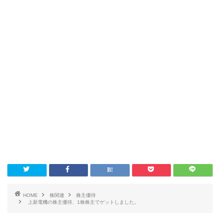
HOME
株関連
株主優待
上新電機の株主優待、1株株主でゲットしました。